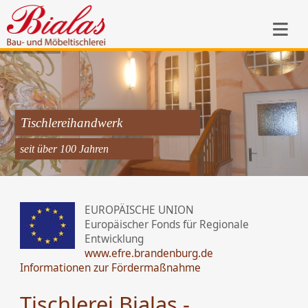
Start
Unternehmen
Leistungen
Tischlereihandwerk
seit über 100 Jahren
Referenzen
EUROPÄISCHE UNION
Kontakt
Europäischer Fonds für Regionale
Entwicklung
www.efre.brandenburg.de
Impressum
Informationen zur Fördermaßnahme
Tischlerei Bialas -