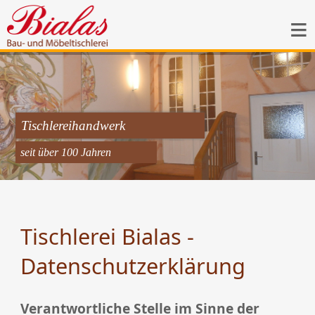
Start
Unternehmen
Leistungen
Tischlereihandwerk
seit über 100 Jahren
Referenzen
Kontakt
Tischlerei Bialas -
Datenschutzerklärung
Impressum
Verantwortliche Stelle im Sinne der